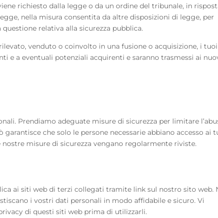
ne richiesto dalla legge o da un ordine del tribunale, in rispost
 legge, nella misura consentita da altre disposizioni di legge, per
 questione relativa alla sicurezza pubblica.
ilevato, venduto o coinvolto in una fusione o acquisizione, i tuoi
nti e a eventuali potenziali acquirenti e saranno trasmessi ai nuo
onali. Prendiamo adeguate misure di sicurezza per limitare l’abu
Ciò garantisce che solo le persone necessarie abbiano accesso ai t
 le nostre misure di sicurezza vengano regolarmente riviste.
ca ai siti web di terzi collegati tramite link sul nostro sito web.
iscano i vostri dati personali in modo affidabile e sicuro. Vi
rivacy di questi siti web prima di utilizzarli.