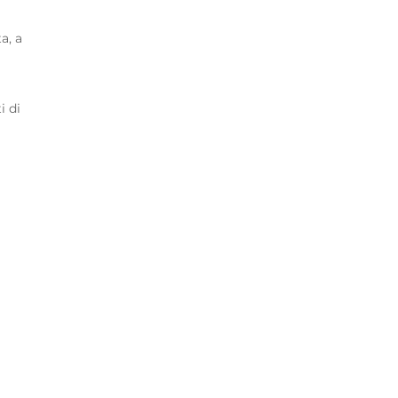
a, a
i di