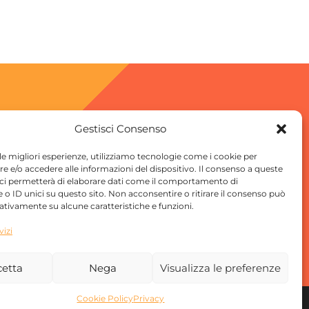
Gestisci Consenso
 le migliori esperienze, utilizziamo tecnologie come i cookie per
 e/o accedere alle informazioni del dispositivo. Il consenso a queste
ci permetterà di elaborare dati come il comportamento di
gina Facebook
 o ID unici su questo sito. Non acconsentire o ritirare il consenso può
gativamente su alcune caratteristiche e funzioni.
gina Instagram
vizi
cetta
Nega
Visualizza le preferenze
Cookie Policy
Privacy