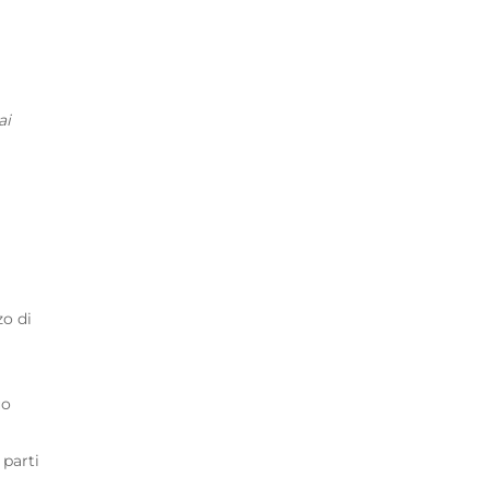
ai
zo di
uo
 parti