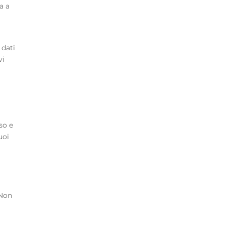
a a
 dati
vi
so e
uoi
 Non